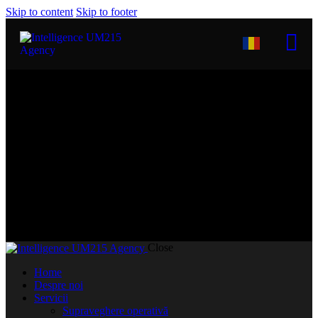
Skip to content
Skip to footer
Utile
Close
Home
Despre noi
Servicii
Supraveghere operativă