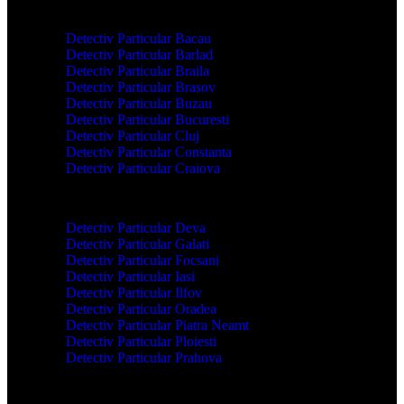
Detectiv Particular Bacau
Detectiv Particular Barlad
Detectiv Particular Braila
Detectiv Particular Brasov
Detectiv Particular Buzau
Detectiv Particular Bucuresti
Detectiv Particular Cluj
Detectiv Particular Constanta
Detectiv Particular Craiova
Detectiv Particular Deva
Detectiv Particular Galati
Detectiv Particular Focsani
Detectiv Particular Iasi
Detectiv Particular Ilfov
Detectiv Particular Oradea
Detectiv Particular Piatra Neamt
Detectiv Particular Ploiesti
Detectiv Particular Prahova